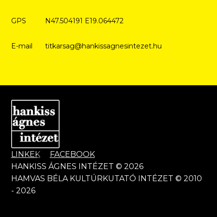
GPS
N47.504191 E19.064472
E-mail
titkarsag@hankissagnesintezet.hu
LINKEK
FACEBOOK
HANKISS ÁGNES INTÉZET © 2026
HAMVAS BÉLA KULTÚRKUTATÓ INTÉZET © 2010
- 2026