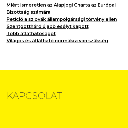
Miért ismeretlen az Alapjogi Charta az Európai
Bizottság számára
Petíció a szlovák állampolgársági törvény ellen
Szentgotthárd újabb esélyt kapott
Több átláthatóságot
Világos és átlátható normákra van szükség
KAPCSOLAT