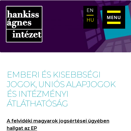
Ugrás
Kilépés
EN
a
a
navigációhoz
tartalomba
HU
EMBERI ÉS KISEBBSÉGI
JOGOK, UNIÓS ALAPJOGOK
ÉS INTÉZMÉNYI
ÁTLÁTHATÓSÁG
A felvidéki magyarok jogsértései ügyében
hallgat az EP