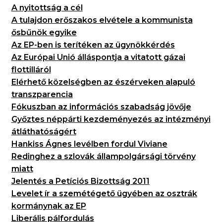
A nyitottság a cél
A tulajdon erőszakos elvétele a kommunista
ősbűnök egyike
Az EP-ben is terítéken az ügynökkérdés
Az Európai Unió álláspontja a vitatott gázai
flottilláról
Elérhető közelségben az észérveken alapuló
transzparencia
Fókuszban az információs szabadság jövője
Győztes néppárti kezdeményezés az intézményi
átláthatóságért
Hankiss Ágnes levélben fordul Viviane
Redinghez a szlovák állampolgársági törvény
miatt
Jelentés a Petíciós Bizottság 2011
Levelet ír a szemétégető ügyében az osztrák
kormánynak az EP
Liberális pálfordulás