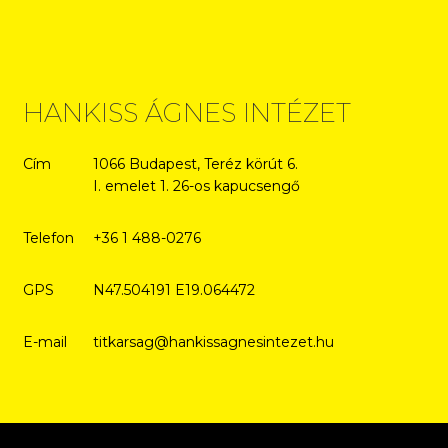
HANKISS ÁGNES INTÉZET
Cím
1066 Budapest, Teréz körút 6.
I. emelet 1. 26-os kapucsengő
Telefon
+36 1 488-0276
GPS
N47.504191 E19.064472
E-mail
titkarsag@hankissagnesintezet.hu