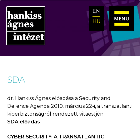
Ugrás
Kilépés
EN
a
a
navigációhoz
tartalomba
HU
SDA
dr. Hankiss Ágnes előadása a Security and
Defence Agenda 2010. március 22-i, a transzatlanti
kiberbiztonságról rendezett vitaestjén.
SDA előadás
CYBER SECURITY: A TRANSATLANTIC