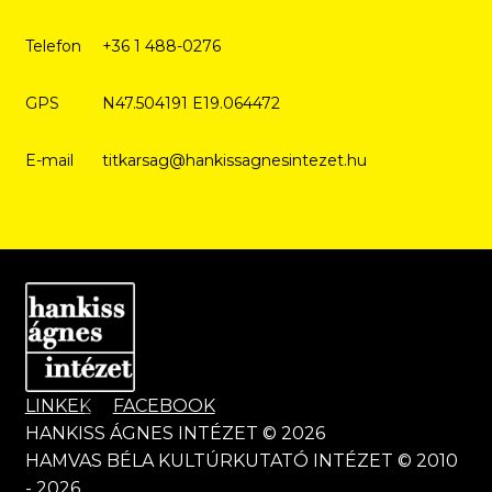
Telefon
+36 1 488-0276
GPS
N47.504191 E19.064472
E-mail
titkarsag@hankissagnesintezet.hu
LINKEK
FACEBOOK
HANKISS ÁGNES INTÉZET © 2026
HAMVAS BÉLA KULTÚRKUTATÓ INTÉZET © 2010
- 2026