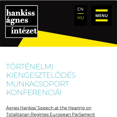
Ugrás
Kilépés
EN
a
a
navigációhoz
tartalomba
HU
TÖRTÉNELMI
KIENGESZTELŐDÉS
MUNKACSOPORT
KONFERENCIÁI
Ágnes Hankiss’ Speech at the Hearing on
Totalitarian Regimes European Parliament