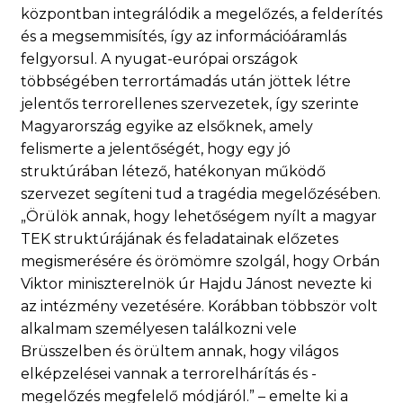
központban integrálódik a megelőzés, a felderítés
és a megsemmisítés, így az információáramlás
felgyorsul. A nyugat-európai országok
többségében terrortámadás után jöttek létre
jelentős terrorellenes szervezetek, így szerinte
Magyarország egyike az elsőknek, amely
felismerte a jelentőségét, hogy egy jó
struktúrában létező, hatékonyan működő
szervezet segíteni tud a tragédia megelőzésében.
„Örülök annak, hogy lehetőségem nyílt a magyar
TEK struktúrájának és feladatainak előzetes
megismerésére és örömömre szolgál, hogy Orbán
Viktor miniszterelnök úr Hajdu Jánost nevezte ki
az intézmény vezetésére. Korábban többször volt
alkalmam személyesen találkozni vele
Brüsszelben és örültem annak, hogy világos
elképzelései vannak a terrorelhárítás és -
megelőzés megfelelő módjáról.” – emelte ki a