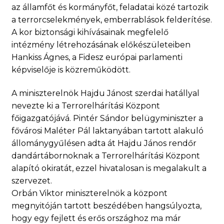
az államfőt és kormányfőt, feladatai közé tartozik
a terrorcselekmények, emberrablások felderítése.
A kor biztonsági kihívásainak megfelelő
intézmény létrehozásának előkészületeiben
Hankiss Ágnes, a Fidesz európai parlamenti
képviselője is közreműködött.
A miniszterelnök Hajdu Jánost szerdai hatállyal
nevezte ki a Terrorelhárítási Központ
főigazgatójává. Pintér Sándor belügyminiszter a
fővárosi Maléter Pál laktanyában tartott alakuló
állománygyűlésen adta át Hajdu János rendőr
dandártábornoknak a Terrorelhárítási Központ
alapító okiratát, ezzel hivatalosan is megalakult a
szervezet.
Orbán Viktor miniszterelnök a központ
megnyitóján tartott beszédében hangsúlyozta,
hogy egy fejlett és erős országhoz ma már