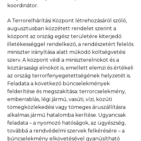
koordinátor.
A Terrorelhárítási Központ létrehozásáról szóló,
augusztusban közzétett rendelet szerint a
központ az ország egész területére kiterjedő
illetékességgel rendelkező, a rendészetért felelős
miniszter irányítása alatt működő költségvetési
szerv. A központ védi a miniszterelnököt és a
köztársasági elnököt is, emellett elemzi és értékeli
az ország terrorfenyegetettségének helyzetét is.
Feladata a következő bűncselekmények
felderítése és megszakítása: terrorcselekmény,
emberrablás, légi jármű, vasúti, vízi, közúti
tömegközlekedési vagy tömeges áruszállításra
alkalmas jármű hatalomba kerítése. Ugyancsak
feladata – a nyomozó hatóságok, az ügyészség,
továbbá a rendvédelmi szervek felkérésére – a
bűncselekmény elkövetésével gyanúsítható