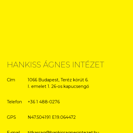
HANKISS ÁGNES INTÉZET
Cím
1066 Budapest, Teréz körút 6.
I. emelet 1. 26-os kapucsengő
Telefon
+36 1 488-0276
GPS
N47.504191 E19.064472
E-mail
titkarsag@hankissagnesintezet.hu