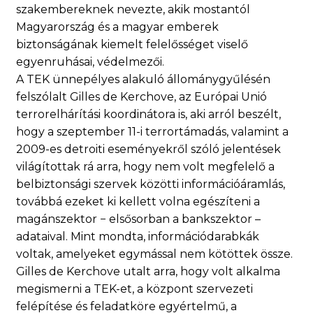
szakembereknek nevezte, akik mostantól
Magyarország és a magyar emberek
biztonságának kiemelt felelősséget viselő
egyenruhásai, védelmezői.
A TEK ünnepélyes alakuló állománygyűlésén
felszólalt Gilles de Kerchove, az Európai Unió
terrorelhárítási koordinátora is, aki arról beszélt,
hogy a szeptember 11-i terrortámadás, valamint a
2009-es detroiti eseményekről szóló jelentések
világítottak rá arra, hogy nem volt megfelelő a
belbiztonsági szervek közötti információáramlás,
továbbá ezeket ki kellett volna egészíteni a
magánszektor − elsősorban a bankszektor –
adataival. Mint mondta, információdarabkák
voltak, amelyeket egymással nem kötöttek össze.
Gilles de Kerchove utalt arra, hogy volt alkalma
megismerni a TEK-et, a központ szervezeti
felépítése és feladatköre egyértelmű, a