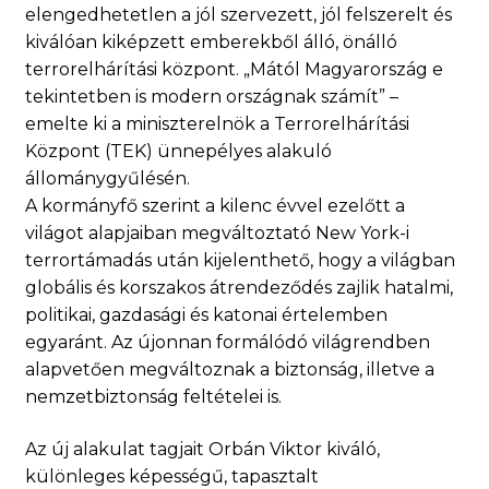
elengedhetetlen a jól szervezett, jól felszerelt és
kiválóan kiképzett emberekből álló, önálló
terrorelhárítási központ. „Mától Magyarország e
tekintetben is modern országnak számít” –
emelte ki a miniszterelnök a Terrorelhárítási
Központ (TEK) ünnepélyes alakuló
állománygyűlésén.
A kormányfő szerint a kilenc évvel ezelőtt a
világot alapjaiban megváltoztató New York-i
terrortámadás után kijelenthető, hogy a világban
globális és korszakos átrendeződés zajlik hatalmi,
politikai, gazdasági és katonai értelemben
egyaránt. Az újonnan formálódó világrendben
alapvetően megváltoznak a biztonság, illetve a
nemzetbiztonság feltételei is.
Az új alakulat tagjait Orbán Viktor kiváló,
különleges képességű, tapasztalt