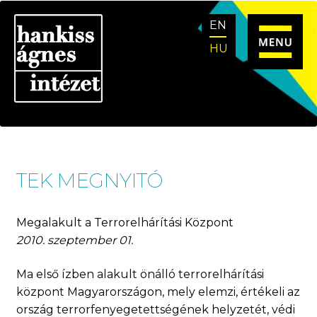
Ugrás
Kilépés
EN
a
a
navigációhoz
tartalomba
HU
TEK MEGNYITÓ
Megalakult a Terrorelhárítási Központ
2010. szeptember 01.
Ma első ízben alakult önálló terrorelhárítási
központ Magyarországon, mely elemzi, értékeli az
ország terrorfenyegetettségének helyzetét, védi