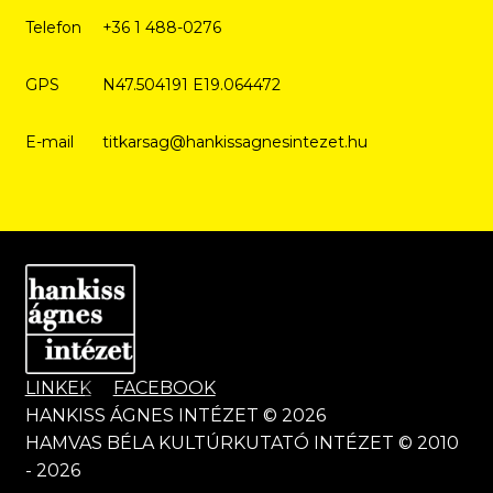
Telefon
+36 1 488-0276
GPS
N47.504191 E19.064472
E-mail
titkarsag@hankissagnesintezet.hu
LINKEK
FACEBOOK
HANKISS ÁGNES INTÉZET © 2026
HAMVAS BÉLA KULTÚRKUTATÓ INTÉZET © 2010
- 2026