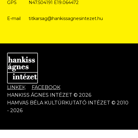
GPS
N47.504191 E19.064472
E-mail
titkarsag@hankissagnesintezet.hu
LINKEK
FACEBOOK
HANKISS ÁGNES INTÉZET © 2026
HAMVAS BÉLA KULTÚRKUTATÓ INTÉZET © 2010
- 2026