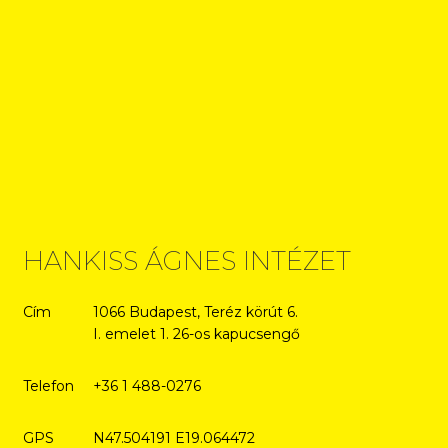
HANKISS ÁGNES INTÉZET
Cím
1066 Budapest, Teréz körút 6.
I. emelet 1. 26-os kapucsengő
Telefon
+36 1 488-0276
GPS
N47.504191 E19.064472