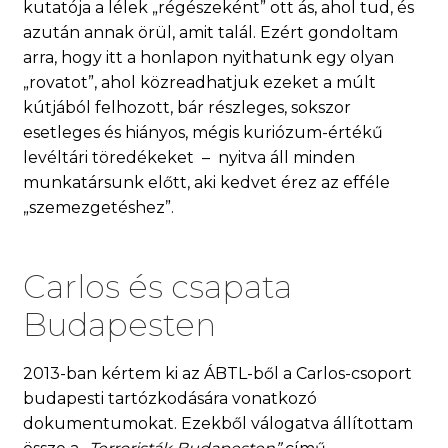
kutatója a lélek „régészeként” ott ás, ahol tud, és
azután annak örül, amit talál. Ezért gondoltam
arra, hogy itt a honlapon nyithatunk egy olyan
„rovatot”, ahol közreadhatjuk ezeket a múlt
kútjából felhozott, bár részleges, sokszor
esetleges és hiányos, mégis kuriózum-értékű
levéltári töredékeket – nyitva áll minden
munkatársunk előtt, aki kedvet érez az efféle
„szemezgetéshez”.
Carlos és csapata
Budapesten
2013-ban kértem ki az ÁBTL-ből a Carlos-csoport
budapesti tartózkodására vonatkozó
dokumentumokat. Ezekből válogatva állítottam