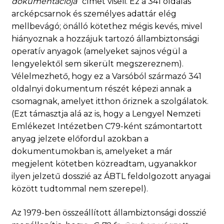
dokumentációja
” címet viseli. Ez a 341 oldalas
arcképcsarnok és személyes adattár elég
mellbevágó; önálló kötethez mégis kevés, mivel
hiányoznak a hozzájuk tartozó állambiztonsági
operatív anyagok (amelyeket sajnos végül a
lengyelektől sem sikerült megszereznem).
Vélelmezhető, hogy ez a Varsóból származó 341
oldalnyi dokumentum részét képezi annak a
csomagnak, amelyet itthon őriznek a szolgálatok.
(Ezt támasztja alá az is, hogy a Lengyel Nemzeti
Emlékezet Intézetben C79-ként számontartott
anyag jelzete előfordul azokban a
dokumentumokban is, amelyeket a már
megjelent kötetben közreadtam, ugyanakkor
ilyen jelzetű dosszié az ÁBTL feldolgozott anyagai
között tudtommal nem szerepel).
Az 1979-ben összeállított állambiztonsági dosszié