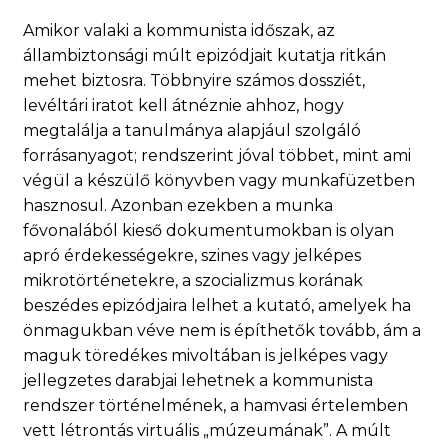
Amikor valaki a kommunista időszak, az
állambiztonsági múlt epizódjait kutatja ritkán
mehet biztosra. Többnyire számos dossziét,
levéltári iratot kell átnéznie ahhoz, hogy
megtalálja a tanulmánya alapjául szolgáló
forrásanyagot; rendszerint jóval többet, mint ami
végül a készülő könyvben vagy munkafüzetben
hasznosul. Azonban ezekben a munka
fővonalából kieső dokumentumokban is olyan
apró érdekességekre, szines vagy jelképes
mikrotörténetekre, a szocializmus korának
beszédes epizódjaira lelhet a kutató, amelyek ha
önmagukban véve nem is építhetők tovább, ám a
maguk töredékes mivoltában is jelképes vagy
jellegzetes darabjai lehetnek a kommunista
rendszer történelmének, a hamvasi értelemben
vett létrontás virtuális „múzeumának”. A múlt