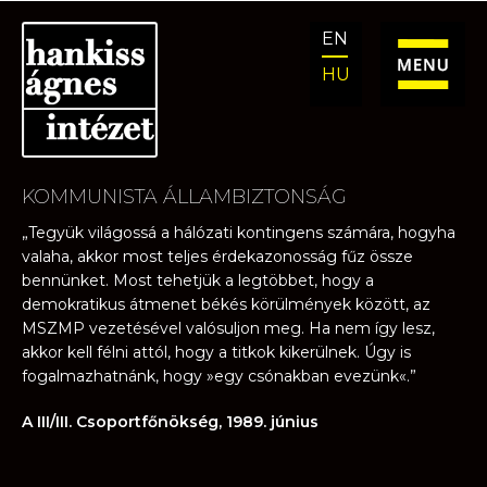
Ugrás
Kilépés
EN
a
a
navigációhoz
tartalomba
HU
KOMMUNISTA ÁLLAMBIZTONSÁG
„Tegyük világossá a hálózati kontingens számára, hogyha
valaha, akkor most teljes érdekazonosság fűz össze
bennünket. Most tehetjük a legtöbbet, hogy a
demokratikus átmenet békés körülmények között, az
MSZMP vezetésével valósuljon meg. Ha nem így lesz,
akkor kell félni attól, hogy a titkok kikerülnek. Úgy is
fogalmazhatnánk, hogy »egy csónakban evezünk«.”
A III/III. Csoportfőnökség, 1989. június