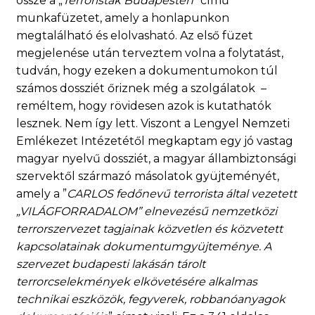
össze a „
Terroristák Budapesten”
című
munkafüzetet, amely a honlapunkon
megtalálható és elolvasható. Az első füzet
megjelenése után terveztem volna a folytatást,
tudván, hogy ezeken a dokumentumokon túl
számos dossziét őriznek még a szolgálatok –
reméltem, hogy rövidesen azok is kutathatók
lesznek. Nem így lett. Viszont a Lengyel Nemzeti
Emlékezet Intézetétől megkaptam egy jó vastag
magyar nyelvű dossziét, a magyar állambiztonsági
szervektől származó másolatok gyüjteményét,
amely a ”
CARLOS fedőnevű terrorista által vezetett
„VILÁGFORRADALOM” elnevezésű nemzetközi
terrorszervezet tagjainak közvetlen és közvetett
kapcsolatainak dokumentumgyüjteménye. A
szervezet budapesti lakásán tárolt
terrorcselekmények elkövetésére alkalmas
technikai eszközök, fegyverek, robbanóanyagok