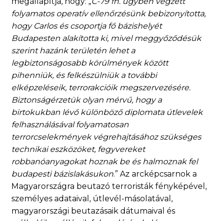
megállapítja, hogy: „
C-79 fn. ügyben végzett
folyamatos operatív ellenőrzésünk bebizonyította,
hogy Carlos és csoportja fő bázishelyét
Budapesten alakította ki, mivel meggyőződésük
szerint hazánk területén lehet a
legbiztonságosabb körülmények között
pihenniük, és felkészülniük a további
elképzeléseik, terrorakcióik megszervezésére.
Biztonságérzetük olyan mérvű, hogy a
birtokukban lévő különböző diplomata útlevelek
felhasználásával folyamatosan
terrorcselekmények végrehajtásához szükséges
technikai eszközöket, fegyvereket
robbanóanyagokat hoznak be és halmoznak fel
budapesti bázislakásukon
.” Az arcképcsarnok a
Magyarországra beutazó terroristák fényképével,
személyes adataival, útlevél-másolatával,
magyarországi beutazásaik dátumaival és