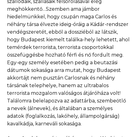
szállodáik, szállásaik felsorolásával elég
meghökkentő…Szemben ama jámbor
hiedelmünkkel, hogy csupán maga Carlos és
néhány társa élvezte ideig-óráig a Kádár-rendszer
vendégszeretét, ebből a dossziéból az látszik,
hogy Budapest kiemelt találka-hely lehetett, ahol
temérdek terrorista, terrorista csoportokkal
összefüggésbe hozható férfi és nő fordult meg.
Egy-egy személy esetében pedig a beutazási
dátumok sokasága arra mutat, hogy Budapest
akkortájt nem pusztán Carlosnak és néhány
társának telephelye, hanem az ultrabalos
terrorista mozgalom valóságos átjáróháza volt!
Találomra belelapozva az adattárba, szembeötlő
a nevek (álnevek), és általában a személyes
adatok (foglalkozás, lakóhely, állampolgárság)
kavalkádja, karneváli sokasága.