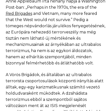
Anne Applebaum írta néhány napja a Washington
Post-ban: „Perhaps in the 1970s, the era of the
Red Brigades
and Vietnam, many more feared
that the West would not survive.” Pedig a
tömeges népvándorlás járulékos fenyegetésének,
az Európára nehezedő terrorveszély ma még
tisztán nem látható új mértékének és
mechanizmusainak az árnyékában az ultrabalos
terrorizmus, ha nem is az egykori áldozatok,
hanem az elhárítás szempontjából, minden
bizonnyal felmérhetőbb és átláthatóbb volt.
A Vörös Brigádok, és általában az ultrabalos
terrorista csoportosulások központi irányítás alatt
álltak, egy-egy karizmatikusnak számító vezető
holdudvaraként működtek. A dzsihádista
terrorizmus ebből a szempontból sajátos
változáson ment át az ISIS megjelenését