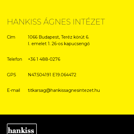
HANKISS ÁGNES INTÉZET
Cím
1066 Budapest, Teréz körút 6.
I. emelet 1. 26-os kapucsengő
Telefon
+36 1 488-0276
GPS
N47.504191 E19.064472
E-mail
titkarsag@hankissagnesintezet.hu