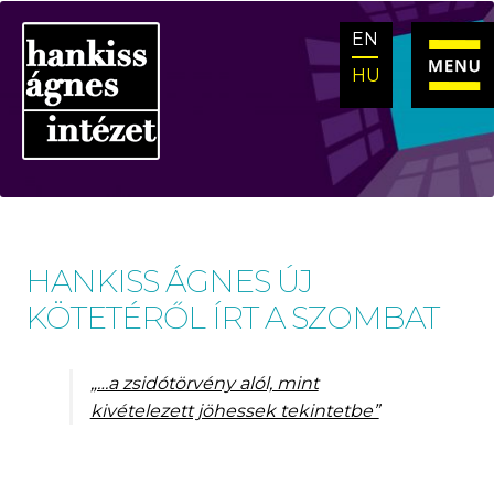
Ugrás
Kilépés
EN
a
a
navigációhoz
tartalomba
HU
HANKISS ÁGNES ÚJ
KÖTETÉRŐL ÍRT A SZOMBAT
„…a zsidótörvény alól, mint
kivételezett jöhessek tekintetbe”