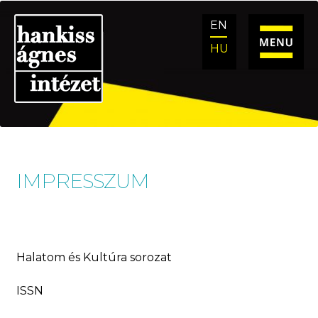
Ugrás
Kilépés
EN
a
a
navigációhoz
tartalomba
HU
IMPRESSZUM
Halatom és Kultúra sorozat
ISSN