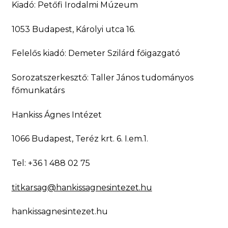
Kiadó: Petőfi Irodalmi Múzeum
1053 Budapest, Károlyi utca 16.
Felelős kiadó: Demeter Szilárd főigazgató
Sorozatszerkesztő: Taller János tudományos
főmunkatárs
Hankiss Ágnes Intézet
1066 Budapest, Teréz krt. 6. I.em.1.
Tel: +36 1 488 02 75
titkarsag@hankissagnesintezet.hu
hankissagnesintezet.hu