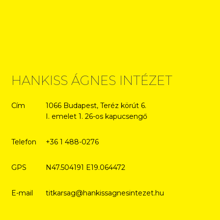
HANKISS ÁGNES INTÉZET
Cím
1066 Budapest, Teréz körút 6.
I. emelet 1. 26-os kapucsengő
Telefon
+36 1 488-0276
GPS
N47.504191 E19.064472
E-mail
titkarsag@hankissagnesintezet.hu