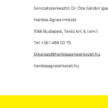
Sorozatszerkesztő: Dr. Őze Sándor iga
Hankiss Ágnes Intézet
1066 Budapest, Teréz krt. 6. I.em.1.
Tel: +36 1 488 02 75
titkarsag@hankissagnesintezet.hu
hankissagnesintezet.hu