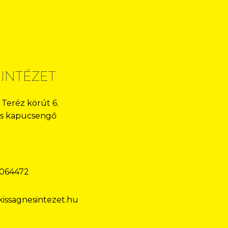
 INTÉZET
 Teréz körút 6.
-os kapucsengő
.064472
issagnesintezet.hu