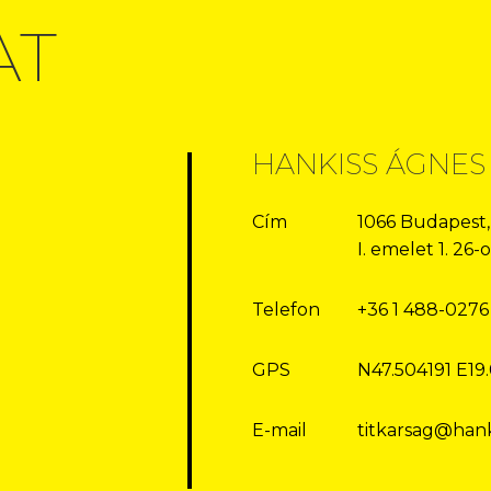
AT
HANKISS ÁGNES
Cím
1066 Budapest,
I. emelet 1. 26
Telefon
+36 1 488-0276
GPS
N47.504191 E19
E-mail
titkarsag@hank