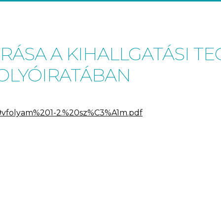
ÍRÁSA A KIHALLGATÁSI T
FOLYÓIRATÁBAN
A9vfolyam%201-2.%20sz%C3%A1m.pdf