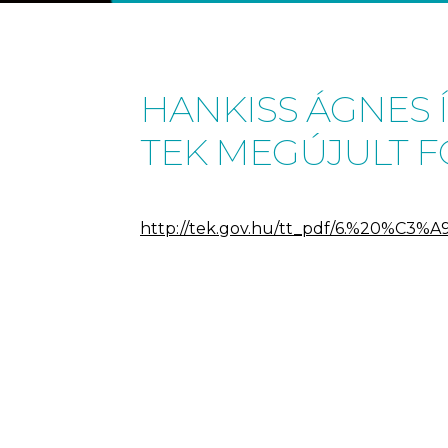
HANKISS ÁGNES 
TEK MEGÚJULT 
http://tek.gov.hu/tt_pdf/6.%20%C3%