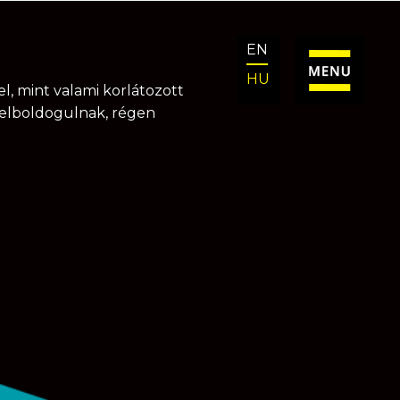
EN
HU
l, mint valami korlátozott
k elboldogulnak, régen