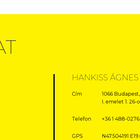
AT
HANKISS ÁGNES
Cím
1066 Budapest,
I. emelet 1. 26
Telefon
+36 1 488-0276
GPS
N47.504191 E19