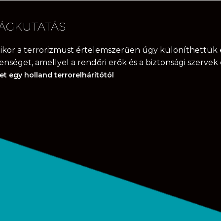
ÁGKUTATÁS
mikor a terrorizmust értelemszerűen úgy különíthettük e
lenséget, amellyel a rendőri erők és a biztonsági szerve
et egy holland terrorelhárítótól