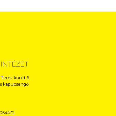
 INTÉZET
 Teréz körút 6.
-os kapucsengő
.064472