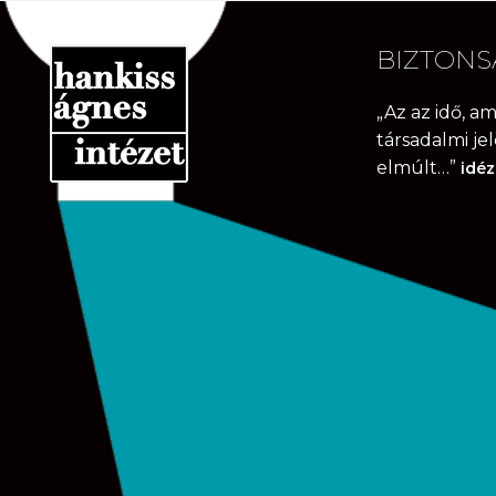
Ugrás
Kilépés
a
a
BIZTONS
navigációhoz
tartalomba
„Az az idő, a
társadalmi je
elmúlt…”
idéz