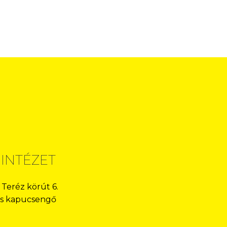
 INTÉZET
 Teréz körút 6.
-os kapucsengő