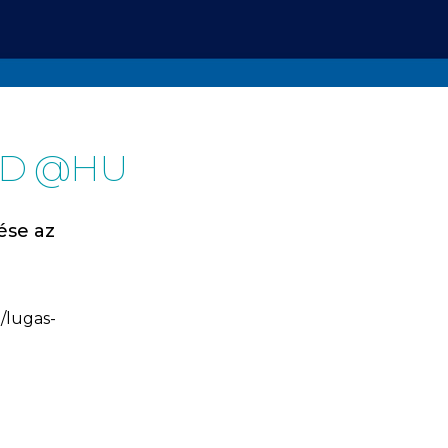
ED @HU
ése az
/lugas-