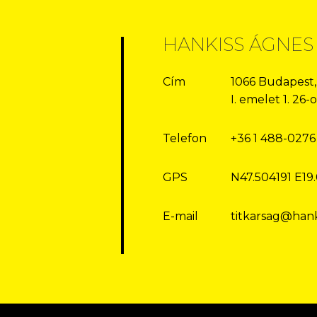
HANKISS ÁGNES
Cím
1066 Budapest,
I. emelet 1. 26
Telefon
+36 1 488-0276
GPS
N47.504191 E19
E-mail
titkarsag@hank