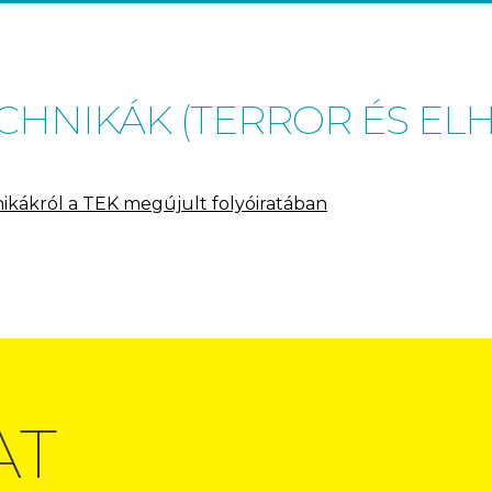
HNIKÁK (TERROR ÉS ELHÁR
hnikákról a TEK megújult folyóiratában
AT