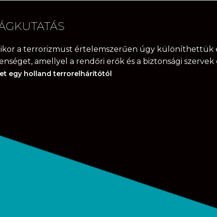
ÁGKUTATÁS
mikor a terrorizmust értelemszerűen úgy különíthettük e
lenséget, amellyel a rendőri erők és a biztonsági szerve
et egy holland terrorelhárítótól