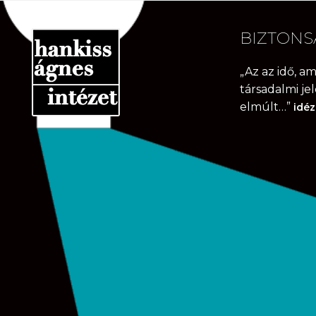
Ugrás
Kilépés
a
a
BIZTONS
navigációhoz
tartalomba
„Az az idő, a
társadalmi je
elmúlt…”
idéz