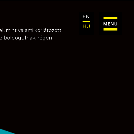
EN
HU
l, mint valami korlátozott
k elboldogulnak, régen