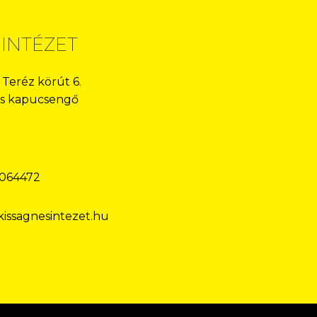
 INTÉZET
 Teréz körút 6.
-os kapucsengő
.064472
issagnesintezet.hu