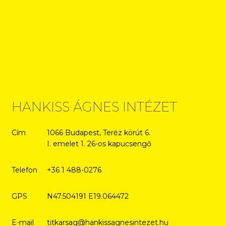
HANKISS ÁGNES INTÉZET
Cím
1066 Budapest, Teréz körút 6.
I. emelet 1. 26-os kapucsengő
Telefon
+36 1 488-0276
GPS
N47.504191 E19.064472
E-mail
titkarsag@hankissagnesintezet.hu