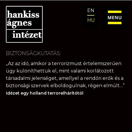
Ugrás
Kilépés
EN
a
a
navigációhoz
tartalomba
HU
BIZTONSÁGKUTATÁS
„Az az idő, amikor a terrorizmust értelemszerűen
úgy különíthettük el, mint valami korlátozott
társadalmi jelenséget, amellyel a rendőri erők és a
biztonsági szervek elboldogulnak, régen elmúlt…”
idézet egy holland terrorelhárítótól