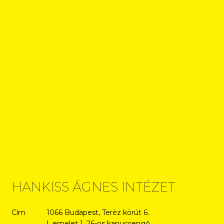
HANKISS ÁGNES INTÉZET
Cím
1066 Budapest, Teréz körút 6.
I. emelet 1. 26-os kapucsengő