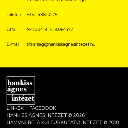
Telefon
+36 1 488-0276
GPS
N47.504191 E19.064472
E-mail
titkarsag@hankissagnesintezet.hu
LINKEK
FACEBOOK
HANKISS ÁGNES INTÉZET © 2026
HAMVAS BÉLA KULTÚRKUTATÓ INTÉZET © 2010