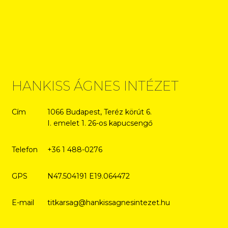
HANKISS ÁGNES INTÉZET
Cím
1066 Budapest, Teréz körút 6.
I. emelet 1. 26-os kapucsengő
Telefon
+36 1 488-0276
GPS
N47.504191 E19.064472
E-mail
titkarsag@hankissagnesintezet.hu