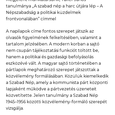
tanulmánya „A szabad nép a harc útjára lép – A
Népszabadság a politikai küzdelmek
frontvonalában” címmel
A napilapok címe fontos szerepet játszik az
olvasók figyelmének felkeltésében, valamint a
tartalom jelzésében. A modern korban a sajtó
nem csupán tájékoztatási funkciót töltött be,
hanem a politikai és gazdasági befolyásolás
eszközévé vált. A magyar sajtó történetében a
pártlapok meghatározó szerepet játszottak a
közvélemény formálásában. Közülük kiemelkedik
a Szabad Nép, amely a kommunista párt központi
lapjaként működve a pártvezetés üzeneteit
közvetítette. Jelen tanulmány a Szabad Nép
1945–1956 közötti közvélemény-formáló szerepét
vizsgálja.