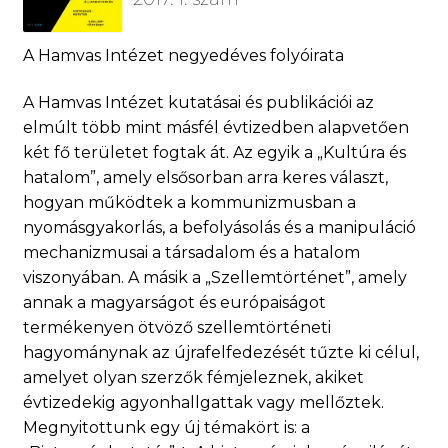
A Hamvas Intézet negyedéves folyóirata
A Hamvas Intézet kutatásai és publikációi az
elmúlt több mint másfél évtizedben alapvetően
két fő területet fogtak át. Az egyik a „Kultúra és
hatalom”, amely elsősorban arra keres választ,
hogyan működtek a kommunizmusban a
nyomásgyakorlás, a befolyásolás és a manipuláció
mechanizmusai a társadalom és a hatalom
viszonyában. A másik a „Szellemtörténet”, amely
annak a magyarságot és európaiságot
termékenyen ötvöző szellemtörténeti
hagyománynak az újrafelfedezését tűzte ki célul,
amelyet olyan szerzők fémjeleznek, akiket
évtizedekig agyonhallgattak vagy mellőztek.
Megnyitottunk egy új témakört is: a