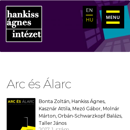
Ugrás
Kilépés
EN
a
a
navigációhoz
tartalomba
HU
Arc és Álarc
Bonta Zoltán, Hankiss Ágnes,
Kasznár Attila, Mező Gábor, Molnár
Márton, Orbán-Schwarzkopf Balázs,
Taller János
2017. 1. szám