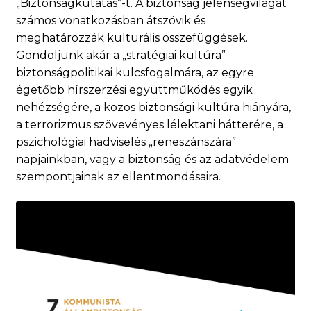
„Biztonságkutatás”-t. A biztonság jelenségvilágát
számos vonatkozásban átszövik és
meghatározzák kulturális összefüggések.
Gondoljunk akár a „stratégiai kultúra”
biztonságpolitikai kulcsfogalmára, az egyre
égetőbb hírszerzési együttműködés egyik
nehézségére, a közös biztonsági kultúra hiányára,
a terrorizmus szövevényes lélektani hátterére, a
pszichológiai hadviselés „reneszánszára”
napjainkban, vagy a biztonság és az adatvédelem
szempontjainak az ellentmondásaira.