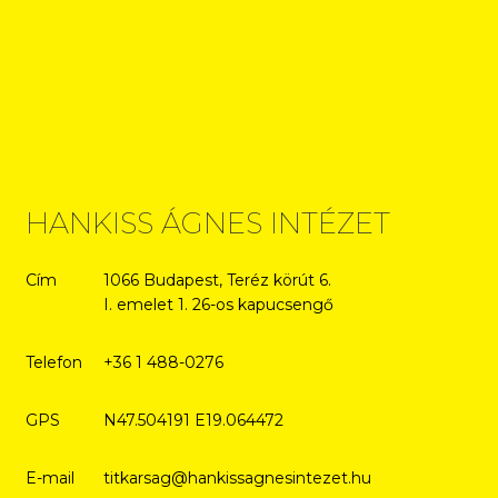
HANKISS ÁGNES INTÉZET
Cím
1066 Budapest, Teréz körút 6.
I. emelet 1. 26-os kapucsengő
Telefon
+36 1 488-0276
GPS
N47.504191 E19.064472
E-mail
titkarsag@hankissagnesintezet.hu