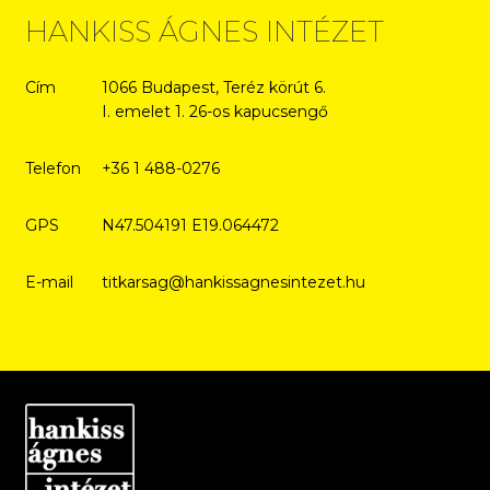
HANKISS ÁGNES INTÉZET
Cím
1066 Budapest, Teréz körút 6.
I. emelet 1. 26-os kapucsengő
Telefon
+36 1 488-0276
GPS
N47.504191 E19.064472
E-mail
titkarsag@hankissagnesintezet.hu