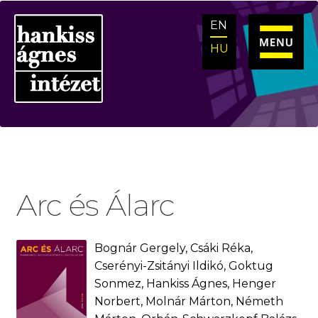
Ugrás
Kilépés
EN
a
a
navigációhoz
tartalomba
HU
Arc és Álarc
Bognár Gergely, Csáki Réka,
Cserényi-Zsitányi Ildikó, Goktug
Sonmez, Hankiss Ágnes, Henger
Norbert, Molnár Márton, Németh