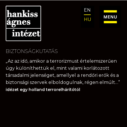
Ugrás
Kilépés
EN
a
a
navigációhoz
tartalomba
HU
BIZTONSÁGKUTATÁS
„Az az idő, amikor a terrorizmust értelemszerűen
úgy különíthettük el, mint valami korlátozott
társadalmi jelenséget, amellyel a rendőri erők és a
biztonsági szervek elboldogulnak, régen elmúlt…”
idézet egy holland terrorelhárítótól