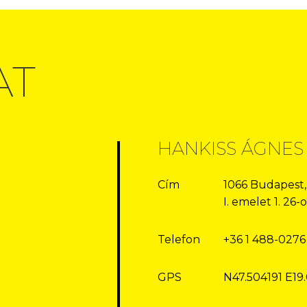
AT
HANKISS ÁGNES
Cím
1066 Budapest,
I. emelet 1. 26
Telefon
+36 1 488-0276
GPS
N47.504191 E19