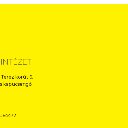
 INTÉZET
 Teréz körút 6.
-os kapucsengő
.064472