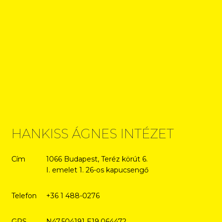
HANKISS ÁGNES INTÉZET
Cím
1066 Budapest, Teréz körút 6.
I. emelet 1. 26-os kapucsengő
Telefon
+36 1 488-0276
GPS
N47.504191 E19.064472