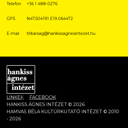
Telefon
+36 1 488-0276
GPS
N47.504191 E19.064472
E-mail
titkarsag@hankissagnesintezet.hu
LINKEK
FACEBOOK
HANKISS ÁGNES INTÉZET © 2026
HAMVAS BÉLA KULTÚRKUTATÓ INTÉZET © 2010
- 2026