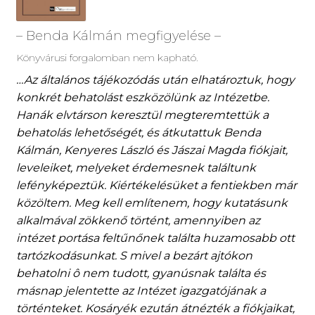
– Benda Kálmán megfigyelése –
Könyvárusi forgalomban nem kapható.
…Az általános tájékozódás után elhatároztuk, hogy
konkrét behatolást
eszközölünk az Intézetbe.
Hanák elvtárson keresztül megteremtettük
a
behatolás lehetőségét, és átkutattuk Benda
Kálmán, Kenyeres László
és Jászai Magda fiókjait,
leveleiket, melyeket érdemesnek találtunk
lefényképeztük. Kiértékelésüket a fentiekben már
közöltem. Meg kell
említenem, hogy kutatásunk
alkalmával zökkenő történt, amennyiben
az
intézet portása feltűnőnek találta huzamosabb ott
tartózkodásunkat.
S mivel a bezárt ajtókon
behatolni ô nem tudott, gyanúsnak találta
és
másnap jelentette az Intézet igazgatójának a
történteket. Kosáryék
ezután átnézték a fiókjaikat,